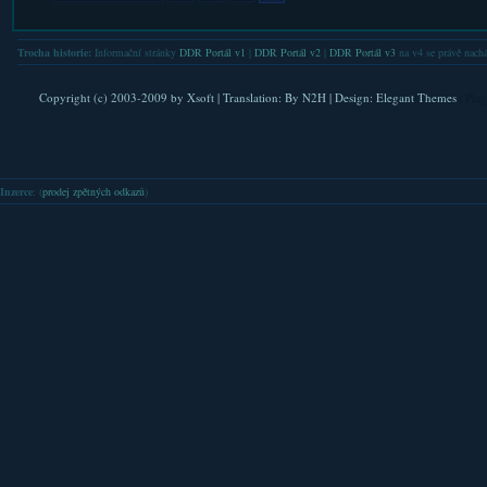
Trocha historie:
Informační stránky
DDR Portál v1
|
DDR Portál v2
|
DDR Portál v3
na v4 se právě nachá
Copyright (c) 2003-2009 by
Xsoft
| Translation:
By N2H
| Design:
Elegant Themes
| Pla
Inzerce
: (
prodej zpětných odkazů
)