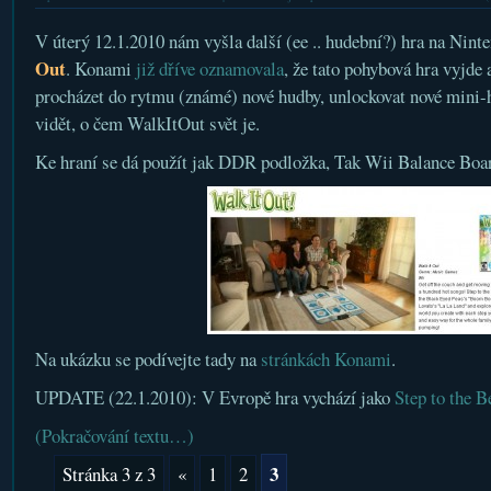
V úterý 12.1.2010 nám vyšla další (ee .. hudební?) hra na Nin
Out
. Konami
již dříve oznamovala
, že tato pohybová hra vyjde 
procházet do rytmu (známé) nové hudby, unlockovat nové mini-h
vidět, o čem WalkItOut svět je.
Ke hraní se dá použít jak DDR podložka, Tak Wii Balance Boa
Na ukázku se podívejte tady na
stránkách Konami
.
UPDATE (22.1.2010): V Evropě hra vychází jako
Step to the B
(Pokračování textu…)
3
Stránka 3 z 3
«
1
2