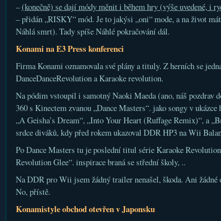
–
(konečně) se dají módy měnit i během hry (výše uvedené, i ry
– přidán „RISKY“ mód. Je to jakýsi „oni“ mode, a na život máte
Náhlá smrt). Tady spíše Náhlé pokračování dál.
Konami na E3 Press konferenci
Firma Konami oznamovala své plány a tituly. Z herních se jedna
DanceDanceRevolution a Karaoke revolution.
Na pódim vstoupil i samotný Naoki Maeda (ano, náš pozdrav do
360 s Kinectem zvanou „Dance Masters“. jako songy v ukázce h
„A Geisha’s Dream“, „Into Your Heart (Ruffage Remix)“, a „Br
srdce diváků, kdy před rokem ukazoval DDR HP3 na Wii Balan
Po Dance Masters tu je poslední titul série Karaoke Revolutio
Revolution Glee“. inspirace braná se střední školy, ..
Na DDR pro Wii jsem žádný trailer nenašel, škoda. Ani žádné
No, přístě.
Konamistyle obchod otevřen v Japonsku