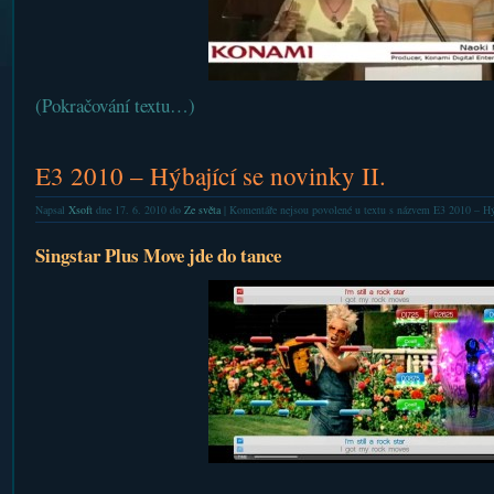
(Pokračování textu…)
E3 2010 – Hýbající se novinky II.
Napsal
Xsoft
dne 17. 6. 2010 do
Ze světa
|
Komentáře nejsou povolené
u textu s názvem E3 2010 – Hýb
Singstar Plus Move jde do tance