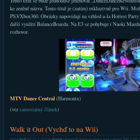
Tento titul se bude jednoduše jmenovat „DanceDanceRevolution“
ke změně názvu. Tento titul je (zatím) exkluzivně pro Wii. Mož
PS3/Xbox360. Obrázky napovídají na vzhled a-la Hottest Party
další využití BalanceBoardu. Na E3 se pohybuje i Naoki Maeda
rozhovor.
MTV Dance Central
(Harmonix)
(viz
samostatný článek
)
Walk it Out (Vychď to na Wii)
Napsal
Xsoft
dne 15. 1. 2010 do
Konzole
|
Komentáře nejsou povolené
u textu s názvem Walk it Out (