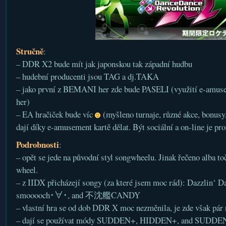
Stručně
:
– DDR X2 bude mít jak japonskou tak západní hudbu
– hudební producenti jsou TAG a dj.TAKA
– jako první z BEMANI her zde bude PASELI (využití e-amusem
her)
– EA hračiček bude víc
(myšleno turnaje, různé akce, bonusy,
dají díky e-amusement kartě dělat. Být sociální a on-line je pr
Podrobnosti
:
– opět se jede na původní styl songwheelu. Jinak řečeno alba toč
wheel.
– z IIDX přicházejí songy (za které jsem moc rád): Dazzlin‘ D
smooooch･∀･, and 不沈艦CANDY
– vlastní hra se od dob DDR X moc nezměnila, je zde však pár 
– dají se používat módy SUDDEN+, HIDDEN+, and SUDDE