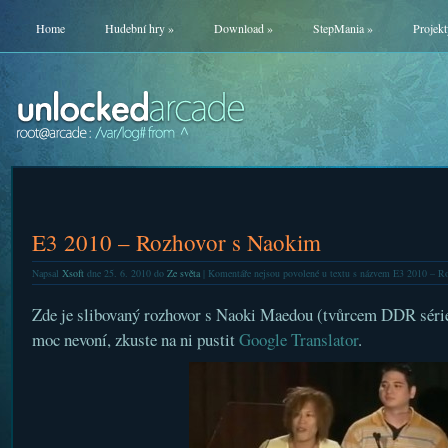
Home
Hudební hry
»
Download
»
StepMania
»
Projekt
E3 2010 – Rozhovor s Naokim
Napsal
Xsoft
dne 25. 6. 2010 do
Ze světa
|
Komentáře nejsou povolené
u textu s názvem E3 2010 – R
Zde je slibovaný rozhovor s Naoki Maedou (tvůrcem DDR série
moc nevoní, zkuste na ni pustit
Google Translator
.