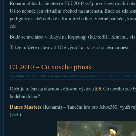
Konami ohlásila, že otevře 23.7.2010 svůj první nevirtuální ob
Už to nebude jen virtuální obchod na internetu. Bude se zde k
po figurky a sběratelské a limmited edice. Včetně pár věci, kte
zde.
Bude se nacházet v Tokyu na Roppongi (kde sídlí i Konami, vi
Takže můžete oslavovat 10té výročí a i si z toho něco odnést.
E3 2010 – Co nového přináší
Napsal
Xsoft
dne 15. 6. 2010 do
Ze světa
|
Komentáře nejsou povolené
u textu s názvem E3 2010 – Co
E3
Opět je tu čas na slavnou světovou výstavu
. Co nového zde b
hudebních her?
Dance Masters
(Konami) – Taneční hra pro Xbox360, využíva
(
web
)