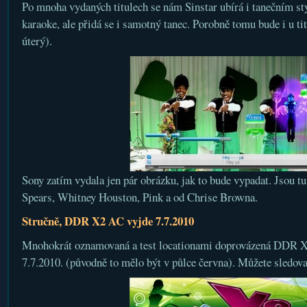
Po mnoha vydaných titulech se nám Sinstar ubírá i tanečním st
karaoke, ale přidá se i samotný tanec. Porobně tomu bude i u ti
úterý).
Sony zatím vydala jen pár obrázku, jak to bude vypadat. Jsou tu
Spears, Whitney Houston, Pink a od Chrise Browna.
Stručně, DDR X2 AC vyjde 7.7.2010
Mnohokrát oznamovaná a test locationami doprovázená DDR X2
7.7.2010. (původně to mělo být v půlce června). Můžete sledov