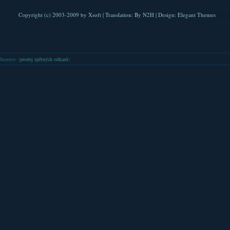
Copyright (c) 2003-2009 by
Xsoft
| Translation:
By N2H
| Design:
Elegant Themes
| Pla
Inzerce
: (
prodej zpětných odkazů
)