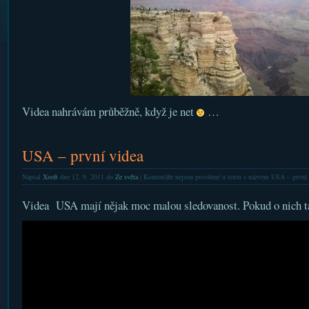
Videa nahrávám průběžně, když je net
…
USA – první videa
Napsal
Xsoft
dne 12. 9. 2011 do
Ze světa
|
Komentáře nejsou povolené
u textu s názvem USA – první 
Videa USA mají nějak moc malou sledovanost. Pokud o nich tak