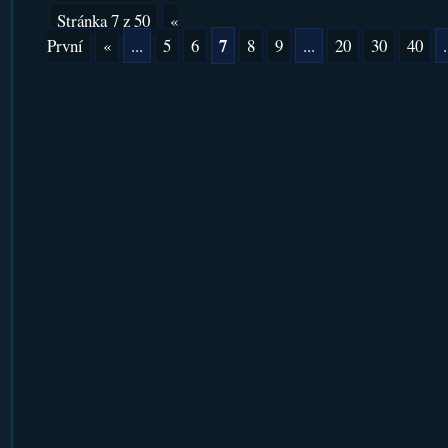
Stránka 7 z 50
«
7
První
«
...
5
6
8
9
...
20
30
40
.