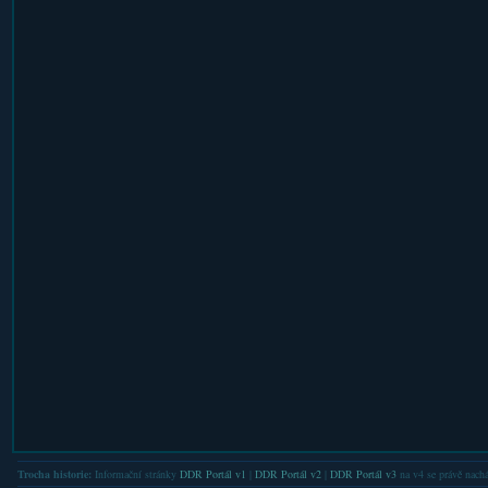
Trocha historie:
Informační stránky
DDR Portál v1
|
DDR Portál v2
|
DDR Portál v3
na v4 se právě nachá