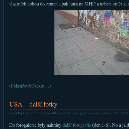
vlastních nohou do centra a pak hurá na MHD a nabrat směr k 
(Pokračování textu…)
USA – další fotky
Napsal
Xsoft
dne 8. 9. 2011 do
Ze světa
|
Komentáře nejsou povolené
u textu s názvem USA – další f
Do fotogalerie byly nahrány
další fotografie
(den 1-6). No a já