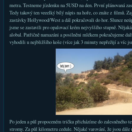
metra. Testneme jízdenku na 5USD na den. První plánovaná za
Tedy takový ten veeelký bílý nápis na hoře, co znáte z filmů. Z
zastávky Hollywood/West a dál pokračovali do hor. Slunce neú
jsme se zastavili pro opalovací krém nejvyššího stupně. Nějaká
alobal. Patřičně namazáni a posilněni mlékem pokračujeme dal
vyhodili u nejbližšího koše (více jak 3 minuty nepřežijí a víc j
Po jeden a půl propoceném tričku přicházíme do zalesněného te
stromy. Za půl kilometru cedule. Nějaké varování, že jsou dále 