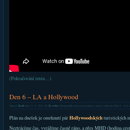
(Pokračování textu…)
Den 6 – LA a Hollywood
Napsal
Xsoft
dne 11. 9. 2011 do
Ze světa
|
Komentáře nejsou povolené
u textu s názvem Den 6 – LA 
Hollywoodských
Plán na dnešek je omrknutí pár
turistických m
Neztrácíme čas, vyrážíme časně ráno, a přes MHD (hodina ces