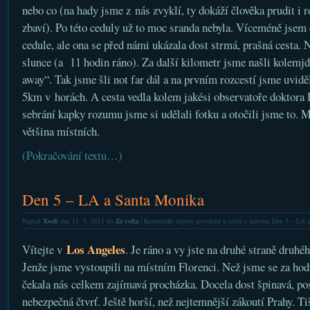
nebo co (na hady jsme z nás zvyklí, ty dokáží člověka prudit i ro
zbaví). Po této ceduly už to moc sranda nebyla. Víceméně jsem 
cedule, ale ona se před námi ukázala dost strmá, prašná cesta.
slunce (a 11 hodin ráno). Za další kilometr jsme našli kolemjdou
away“. Tak jsme šli not far dál a na prvním rozcestí jsme uviděl
5km v horách. A cesta vedla kolem jakési observatoře doktora H
sebrání kapky rozumu jsme si udělali fotku a otočili jsme to. M
většina místních.
(Pokračování textu…)
Den 5 – LA a Santa Monika
Napsal
Xsoft
dne 11. 9. 2011 do
Ze světa
|
Komentáře nejsou povolené
u textu s názvem Den 5 – LA 
Los Angeles
Vítejte v
. Je ráno a vy jste na druhé straně druh
Jenže jsme vystoupili na místním Florenci. Než jsme se za hodi
čekala nás celkem zajímavá procházka. Docela dost špinavá, pos
nebezpečná čtvrť. Ještě horší, než nejtemnější zákoutí Prahy. Ti