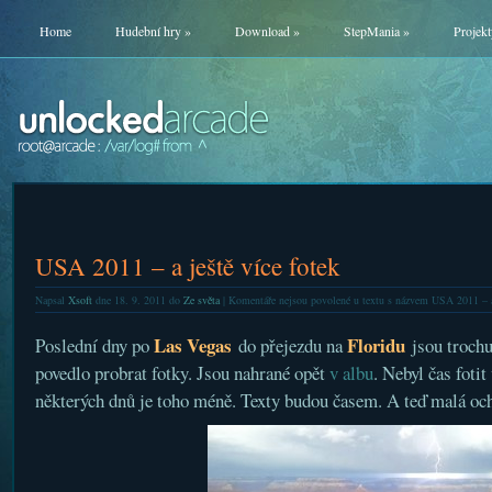
Home
Hudební hry
»
Download
»
StepMania
»
Projekt
USA 2011 – a ještě více fotek
Napsal
Xsoft
dne 18. 9. 2011 do
Ze světa
|
Komentáře nejsou povolené
u textu s názvem USA 2011 – a 
Las Vegas
Floridu
Poslední dny po
do přejezdu na
jsou trochu
povedlo probrat fotky. Jsou nahrané opět
v albu
. Nebyl čas foti
některých dnů je toho méně. Texty budou časem. A teď malá och