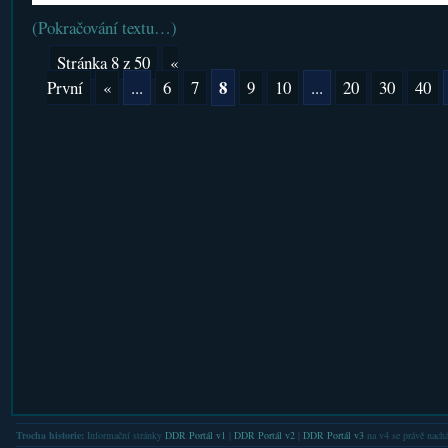
(Pokračování textu…)
Stránka 8 z 50
«
8
První
«
...
6
7
9
10
...
20
30
40
Trocha historie:
Informační stránky
DDR Portál v1
|
DDR Portál v2
|
DDR Portál v3
na v4 se právě nachá