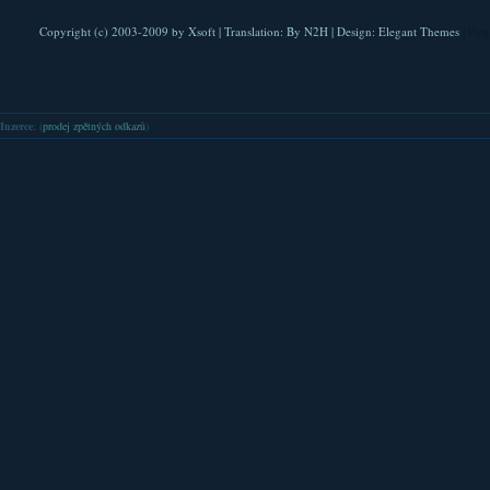
Copyright (c) 2003-2009 by
Xsoft
| Translation:
By N2H
| Design:
Elegant Themes
| Pla
Inzerce
: (
prodej zpětných odkazů
)