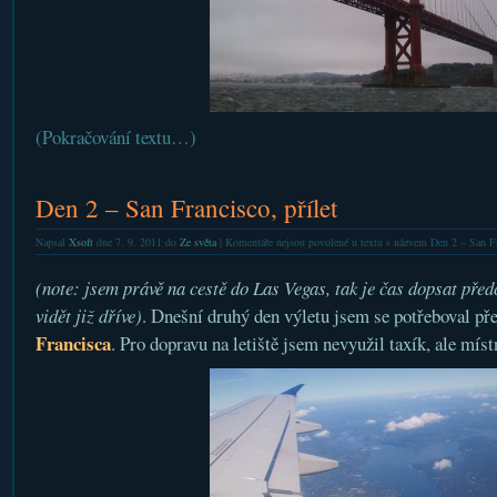
(Pokračování textu…)
Den 2 – San Francisco, přílet
Napsal
Xsoft
dne 7. 9. 2011 do
Ze světa
|
Komentáře nejsou povolené
u textu s názvem Den 2 – San Fra
(note: jsem právě na cestě do Las Vegas, tak je čas dopsat předc
vidět již dříve)
. Dnešní druhý den výletu jsem se potřeboval pře
Francisca
. Pro dopravu na letiště jsem nevyužil taxík, ale míst