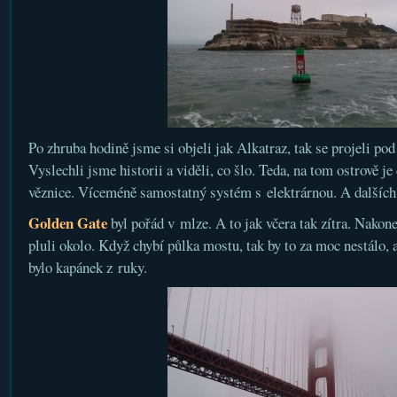
Po zhruba hodině jsme si objeli jak Alkatraz, tak se projeli p
Vyslechli jsme historii a viděli, co šlo. Teda, na tom ostrově je 
věznice. Víceméně samostatný systém s elektrárnou. A dalších 
Golden Gate
byl pořád v mlze. A to jak včera tak zítra. Nakonec
pluli okolo. Když chybí půlka mostu, tak by to za moc nestálo, a
bylo kapánek z ruky.