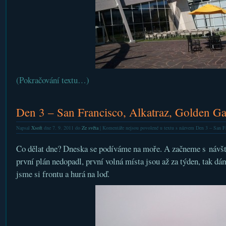
(Pokračování textu…)
Den 3 – San Francisco, Alkatraz, Golden Ga
Napsal
Xsoft
dne 7. 9. 2011 do
Ze světa
|
Komentáře nejsou povolené
u textu s názvem Den 3 – San Fr
Co dělat dne? Dneska se podíváme na moře. A začneme s návš
první plán nedopadl, první volná místa jsou až za týden, tak dá
jsme si frontu a hurá na loď.