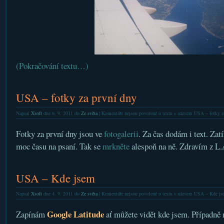
(Pokračování textu…)
USA – fotky za první dny
Napsal
Xsoft
dne 6. 9. 2011 do
Ze světa
|
Komentáře nejsou povolené
u textu s názvem USA – fotky z
Fotky za první dny jsou ve
fotogalerii
. Za čas dodám i text. Zat
moc času na psaní. Tak se
mrkněte
alespoň na ně. Zdravím z L.
USA – Kde jsem
Napsal
Xsoft
dne 4. 9. 2011 do
Ze světa
|
Komentáře nejsou povolené
u textu s názvem USA – Kde js
Google Latitude
Zapínám
ať můžete vidět kde jsem. Případně 