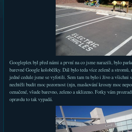
Googleplex byl před námi a první na co jsme narazili, bylo park
barevné Google koloběžky. Dál bylo teda více zeleně a stromů, 
jedné cedule jsme se vyfotili. Sem tam tu bylo i živo a všichni
nechtěli budit moc pozornost (njn, maskování krosny moc nep
označené, všude barevno, zeleno a uklizeno. Fotky vám prozradí 
opravdu to tak vypadá.