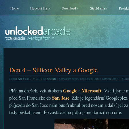
Home
Hudební hry
»
Download
»
StepMania
»
Projekt
Den 4 – Sillicon Valley a Google
Napsal
Xsoft
dne 7. 9. 2011 do
Ze světa
|
Komentáře nejsou povolené
u textu s názvem Den 4 – Sillic
Google
Microsoft
Plán na dnešek, vzít útokem
a
. Vzali jsme m
San Jose
před San Francisko do
. Zde je legendární Googleplex,
příjezdu do San Jose nám bus frnknul před nosem a další jel za
tedy pěškobusem. Po zastávce na jídlo jsme dorazili do cíle.