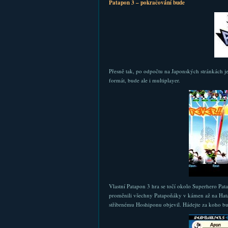
Patapon 3 – pokračování bude
Přesně tak, po odpočtu na Japonských stránkách je
formát, bude ale i multiplayer.
Vlastní Patapon 3 hra se točí okolo Superhero Pa
proměnili všechny Patapoňáky v kámen až na Hat
stříbrnému Hoshiponu objevil. Hádejte za koho bu