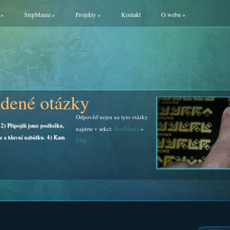
»
StepMania
»
Projekty
»
Kontakt
O webu
»
adené otázky
Odpověď nejen na tyto otázky
2) Připojili jsme podložku,
najdete v sekci:
StepMania
»
u a hlavní nabídku. 4) Kam
FAQ