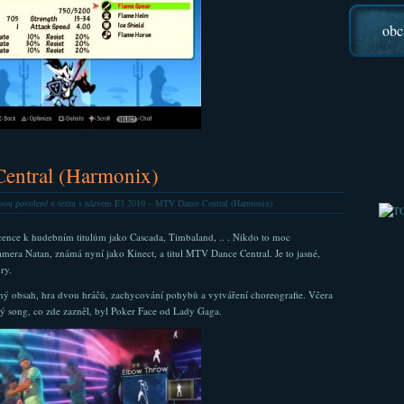
obc
entral (Harmonix)
sou povolené
u textu s názvem E3 2010 – MTV Dance Central (Harmonix)
cence k hudebním titulům jako Cascada, Timbaland, .. . Nikdo to moc
mera Natan, známá nyní jako Kinect, a titul MTV Dance Central. Je to jasné,
ry.
telný obsah, hra dvou hráčů, zachycování pohybů a vytváření choreografie. Včera
 song, co zde zazněl, byl Poker Face od Lady Gaga.