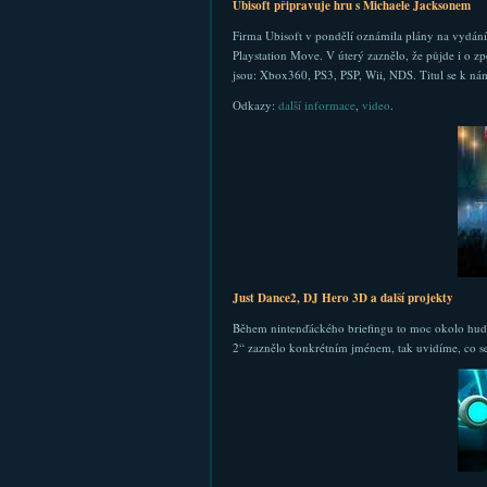
Ubisoft připravuje hru s Michaele Jacksonem
Firma Ubisoft v pondělí oznámila plány na vydán
Playstation Move. V úterý zaznělo, že půjde i o z
jsou: Xbox360, PS3, PSP, Wii, NDS. Titul se k nám
Odkazy:
další informace
,
video
.
Just Dance2, DJ Hero 3D a další projekty
Během nintenďáckého briefingu to moc okolo hudebn
2“ zaznělo konkrétním jménem, tak uvidíme, co s