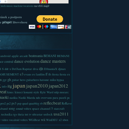
Czech music machine locations
na větší mapě
ránek a podporu
te
přispět
libovolnou
y
beatmania
android
apple
BEMANI
arcade
BEMANI
dance masters
dance evolution
ce central
djh
 S
ddr x
DefJam Rapstar
diva
DJmaniaX
djmax
e3
ff
-AMUSEMENT
evans
ex
fanfilm
ffs
fiesta
fiesta ex
m
gh
ggr
guitar hero
guitarhero
hatsune miku
hypaa
x
japan
japan2010
japan2012
itg
info
beat
kinect
kinec
konami style
Kyle Ward
mlp
mozarc
naoki
naokia
Naoki Maeda
nds
overvans
para
paseli
pc
reflecbeat
ps3
ReRave
pro2
ps2
psp
quad
quad4itg
rb
kband
song
space channel 5
sound voltex
starcraft
a
usa2011
technika
tgs
tnt
unlock
theia
tv
ultrastar
wii
e
video
vocaloid
voltex
WGiBeat
WinDEU
x2
xbox