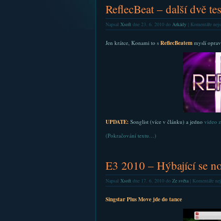
ReflecBeat – další dvě tes
Napsal
Xsoft
dne 23. 6. 2010 do
Arkády
|
Komentáře nejs
Jen krátce, Konami to s
ReflecBeatem
myslí oprav
UPDATE:
Songlist (více v článku) a jedno
video z
(Pokračování textu…)
E3 2010 – Hýbající se no
Napsal
Xsoft
dne 17. 6. 2010 do
Ze světa
|
Komentáře nej
Singstar Plus Move jde do tance