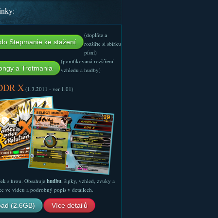
inky:
(doplňte a
do Stepmanie ke stažení
rozšiřte si sbírku
písní)
(ponifikovaná rozšíření
ngy a Trotmania
vzhledu a hudby)
 DDR X
(1.3.2011 - ver 1.01)
ček s hrou. Obsahuje
hudbu
, šipky, vzhled, zvuky a
ce ve videu a podrobný popis v detailech.
ad (2.6GB)
Více detailů