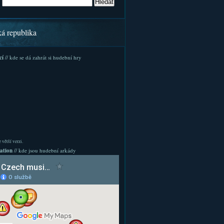
ká republika
cí
// kde se dá zahrát si hudební hry
 větší verzi.
ation
// kde jsou hudební arkády