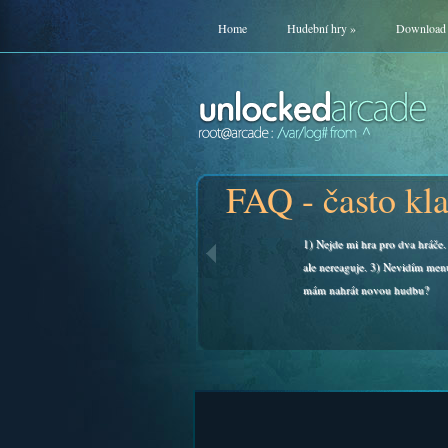
Home
Hudební hry
»
Download
FAQ - často kl
1) Nejde mi hra pro dva hráče. 
ale nereaguje. 3) Nevidím men
mám nahrát novou hudbu?