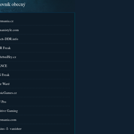
kovník obecný
tmania.cz
anistyle.com
ch-DDR.info
R Freak
ebniHry.cz
ANCE
 Freak
e Ward
sicGames.cz
 Pro
itive Gaming
pmania.com
ius -I- vanisher