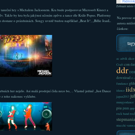
Zobrazit místo
í taneční hry s Michalem Jacksonem. Kra bude podporovat Microsoft Kinect a
pěv. Takže by hra byla jakýmsi učením zpěvu a tance dle Krále Popus. Platformy
Na provoz st
 dostane o prázdninách. Songy uvnitř budou například „Beat It“, „Billie JeanL.
autora může
částkou:
tag
akce
ac
advik
con
dan
Craft
ddr
DDR
download
e
gfd
fundance
iid
idance
ích her nejelo. Asi malá prodejní čísla neco bo, .. Vlastně jedině „Just Dance
ju
e z toho nakonec vyklube.
japan2013
mungyodance
piu
pnm
ppp
roc
rock band
stepmani
utacchi
vanoc