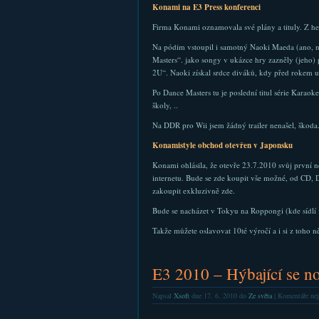
Konami na E3 Press konferenci
Firma Konami oznamovala své plány a tituly. Z he
Na pódim vstoupil i samotný Naoki Maeda (ano, n
Masters“. jako songy v ukázce hry zazněly (jeho) 
2U“. Naoki získal srdce diváků, kdy před rokem 
Po Dance Masters tu je poslední titul série Karaok
školy, ..
Na DDR pro Wii jsem žádný trailer nenašel, škod
Konamistyle obchod otevřen v Japonsku
Konami ohlásila, že otevře 23.7.2010 svůj první n
internetu. Bude se zde koupit vše možné, od CD, D
zakoupit exkluzivně zde.
Bude se nacházet v Tokyu na Roppongi (kde sídlí
Takže můžete oslavovat 10té výročí a i si z toho n
E3 2010 – Hýbající se no
Napsal
Xsoft
dne 17. 6. 2010 do
Ze světa
|
Komentáře nej