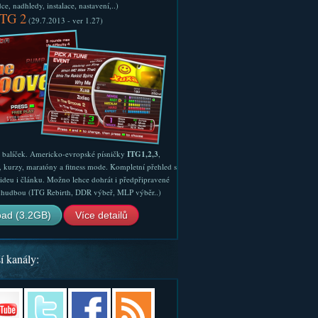
e, nadhledy, instalace, nastavení,..)
ITG 2
(29.7.2013 - ver 1.27)
ý balíček. Americko-evropské písničky
ITG1,2,3
,
, kurzy, maratóny a fitness mode. Kompletní přehled s
ideu i článku. Možno lehce dohrát i předpřipravené
ší hudbou (ITG Rebirth, DDR výbeř, MLP výběr..)
ad (3.2GB)
Více detailů
í kanály: