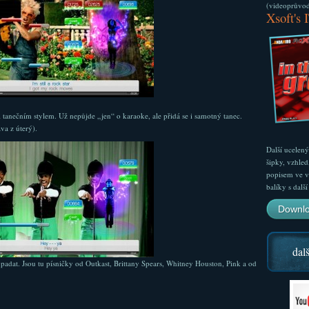
(videoprůvodc
Xsoft's 
 tanečním stylem. Už nepůjde „jen“ o karaoke, ale přidá se i samotný tanec.
va z úterý).
Další ucelen
šipky, vzhled
popisem ve v
balíky s dal
Downlo
dalš
padat. Jsou tu písničky od Outkast, Brittany Spears, Whitney Houston, Pink a od