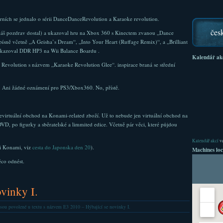
rních se jednalo o sérii DanceDanceRevolution a Karaoke revolution.
čes
áš pozdrav dostal) a ukazoval hru na Xbox 360 s Kinectem zvanou „Dance
písně včetně „A Geisha’s Dream“, „Into Your Heart (Ruffage Remix)“, a „Brilliant
ukazoval DDR HP3 na Wii Balance Boardu .
Kalendář ak
e Revolution s názvem „Karaoke Revolution Glee“. inspirace braná se střední
a. Ani žádné oznámení pro PS3/Xbox360. No, přístě.
evirtuální obchod na Konami-related zboží. Už to nebude jen virtuální obchod na
VD, po figurky a sběratelské a limmited edice. Včetně pár věci, které půjdou
Kalendář akcí
ve
 i Konami, viz
cesta do Japonska den 20
).
Machines loc
ěco odnést.
vinky I.
sou povolené
u textu s názvem E3 2010 – Hýbající se novinky I.