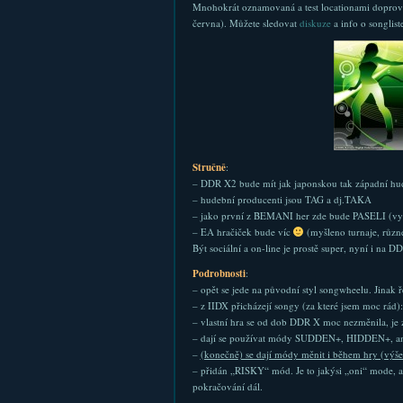
Mnohokrát oznamovaná a test locationami doprová
června). Můžete sledovat
diskuze
a info o songlist
Stručně
:
– DDR X2 bude mít jak japonskou tak západní h
– hudební producenti jsou TAG a dj.TAKA
– jako první z BEMANI her zde bude PASELI (využ
– EA hračiček bude víc
(myšleno turnaje, různé
Být sociální a on-line je prostě super, nyní i na DD
Podrobnosti
:
– opět se jede na původní styl songwheelu. Jinak ř
– z IIDX přicházejí songy (za které jsem moc 
– vlastní hra se od dob DDR X moc nezměnila, je 
– dají se používat módy SUDDEN+, HIDDEN+, 
–
(konečně) se dají módy měnit i během hry (výše 
– přidán „RISKY“ mód. Je to jakýsi „oni“ mode, a 
pokračování dál.