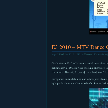
E3 2010 – MTV Dance C
Napsal
Xsoft
dne 15. 6. 2010 do
Ze světa
|
Komentáře nej
Okolo února 2010 si Harmonix začal obstarávat li
nekomentoval. Dnes se však objevila Microsoftí ka
Harmonix přiznává, že pracuje na vývoji taneční h
Eurogames zjistil další novinky o hře, jako staži
byla předvedena v malém uravřeném kruhu. Jediný