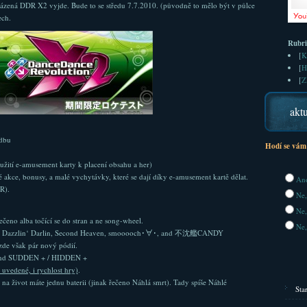
zená DDR X2 vyjde. Bude to se středu 7.7.2010. (původně to mělo být v půlce
ech.
Rubr
[
K
[
H
[
Z
aktu
udbu
Hodí se vám
ití e-amusement karty k placení obsahu a her)
 akce, bonusy, a malé vychytávky, které se dají díky e-amusement kartě dělat.
Ano
R).
Ne,
Ne,
ečeno alba točící se do stran a ne song-wheel.
Ne,
rád): Dazzlin‘ Darlin, Second Heaven, smooooch･∀･, and 不沈艦CANDY
zde však pár nový pódií.
and SUDDEN + / HIDDEN +
uvedené, i rychlost hry)
.
na život máte jednu baterii (jinak řečeno Náhlá smrt). Tady spíše Náhlé
Sta