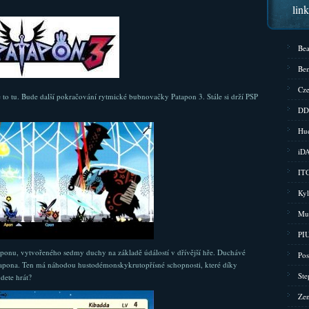
lin
Bea
Bem
Cze
 to tu. Bude další pokračování rytmické bubnovačky Patapon 3. Stále si drží PSP
DD
Hud
iD
ITG
Kyl
Mu
PIU
taponu, vytvořeného sedmy duchy na základě údálostí v dřívější hře. Duchávé
Pos
apona. Ten má náhodou hustodémonskykrutopřísné schopnosti, které díky
Ste
dete hrát?
Zen