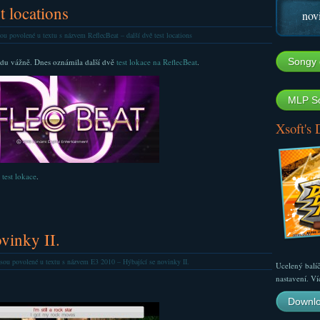
t locations
nov
ou povolené
u textu s názvem ReflecBeat – další dvě test locations
Songy 
du vážně. Dnes oznámila další dvě
test lokace na ReflecBeat
.
MLP So
Xsoft's
 test lokace
.
vinky II.
sou povolené
u textu s názvem E3 2010 – Hýbající se novinky II.
Ucelený balí
nastavení. Ví
Downlo