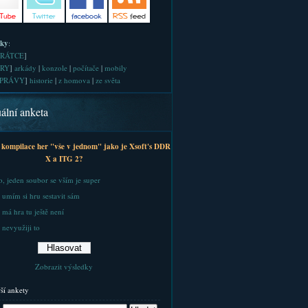
iky
:
RÁTCE
]
RY
]
arkády
|
konzole
|
počítače
|
mobily
PRÁVY
]
historie
|
z homova
|
ze světa
ální anketa
 kompilace her "vše v jednom" jako je Xsoft's DDR
X a ITG 2?
, jeden soubor se vším je super
 umím si hru sestavit sám
 má hra tu ještě není
 nevyužiji to
Zobrazit výsledky
rší ankety