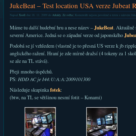
JukeBeat – Test location USA verze Jubeat R
Napsal
Xsoft
dne 18. 11. 2009 do
Arkády
,
Ze světa
|
Komentáře nejsou povolené
u textu s názvem Juke
JukeBeat
Máme tu další hudební hru a nese název –
. Aktuálně 
Jubea
severní Americe. Jedná se o západní verze od japonského
Podobá se jí vzhledem (vlastně je to přesná US verze k jb ripple
anglického ražení. Hraní je zde mírně dražsí (4 tokeny za 1 sko
se ale na TL stává).
Přeji mnoho úspěchů.
PS:
HDD AC je I44:U:A:A:2009101300
fotek
Následuje skupinka
:
(btw, na TL se většinou nesmí fotit – Konami)