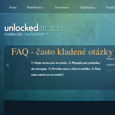
Home
Hudební hry
»
Download
»
StepMania
»
Projekt
FAQ - často kladené otázky
Odpově
1) Nejde mi hra pro dva hráče. 2) Připojili jsme podložku,
najdete
ale nereaguje. 3) Nevidím menu a hlavní nabídku. 4) Kam
FAQ
mám nahrát novou hudbu?