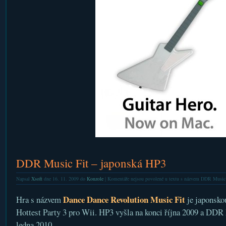
DDR Music Fit – japonská HP3
Napsal
Xsoft
dne 16. 11. 2009 do
Konzole
|
Komentáře nejsou povolené
u textu s názvem DDR Music 
Dance Dance Revolution Music Fit
Hra s názvem
je japonsko
Hottest Party 3 pro Wii. HP3 vyšla na konci října 2009 a DDR 
ledna 2010.