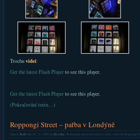
videí
Trochu
:
Get the latest Flash Player
to see this player.
Get the latest Flash Player
to see this player.
(Pokračování textu…)
Roppongi Street – pařba v Londýně
Napsal
Xsoft
dne 16. 11. 2009 do
Ze světa
|
Komentáře nejsou povolené
u textu s názvem Roppongi St