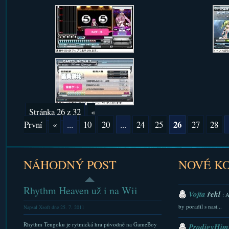
Stránka 26 z 32
«
26
První
«
...
10
20
...
24
25
27
28
NÁHODNÝ POST
NOVÉ K
Rhythm Heaven už i na Wii
Vojta
řekl
: 
by poradil s nast...
Napsal Xsoft dne 25. 7. 2011
Rhythm Tengoku je rytmická hra původně na GameBoy
ProdigyHims