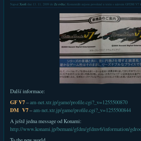
Napsal
Xsoft
dne 13. 11. 2009 do
Ze světa
|
Komentáře nejsou povolené
u textu s názvem GFDM V7 kl
Další informace:
GF V7
–
am-net.xtr.jp/game/profile.cgi?_v=1255500870
DM V7
–
am-net.xtr.jp/game/profile.cgi?_v=1255500844
A ještě jedna message od Konami:
http://www.konami.jp/bemani/gfdm/gfdmv6/information/gdro
To the new world