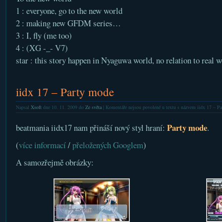
1 : everyone, go to the new world
2 : making new GFDM series…
3 : I, fly (me too)
4 : (XG -_- V7)
star : this story happen in Nyaguwa world, no relation to real w
iidx 17 – Party mode
Napsal
Xsoft
dne 10. 11. 2009 do
Ze světa
|
Komentáře nejsou povolené
u textu s názvem iidx 17 – P
Party mode
beatmania iidx17 nam přináší nový styl hraní:
.
(
více informací
/
přeložených Googlem
)
A samozřejmě obrázky: