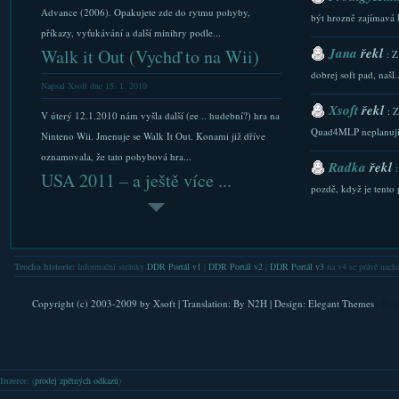
Advance (2006). Opakujete zde do rytmu pohyby,
být hrozně zajímavá 
příkazy, vyťukávání a další minihry podle...
Jana
řekl
Walk it Out (Vychď to na Wii)
: Z
dobrej soft pad, našl..
Napsal Xsoft dne 15. 1. 2010
Xsoft
řekl
: 
V úterý 12.1.2010 nám vyšla další (ee .. hudební?) hra na
Quad4MLP neplanuji.
Ninteno Wii. Jmenuje se Walk It Out. Konami již dříve
oznamovala, že tato pohybová hra...
Radka
řekl
USA 2011 – a ještě více ...
pozdě, když je tento p
Napsal Xsoft dne 18. 9. 2011
Xsoft
řekl
: 
Poslední dny po Las Vegas do přejezdu na Floridu jsou
stazeni a Downlaod...
trochu odpočívací, ale už se mi povedlo probrat fotky.
Trocha historie:
Informační stránky
DDR Portál v1
|
DDR Portál v2
|
DDR Portál v3
na v4 se právě nachá
Xsoft
řekl
Jsou nahrané opět v albu. Nebyl čas...
: 
Reflec Beat – crossover ...
FAQ. Do nastaveni se l
Copyright (c) 2003-2009 by
Xsoft
| Translation:
By N2H
| Design:
Elegant Themes
| Pla
Napsal Xsoft dne 23. 3. 2011
Xsoft
řekl
: 
verejna IP. Nicmene .
Na hudební hru Reflec Beat existuje spousta písniček i z
Inzerce
: (
prodej zpětných odkazů
)
jiných hudebních her. Třeba z Beatmanie IIDX, JuBeatu
Lubkis
řekl