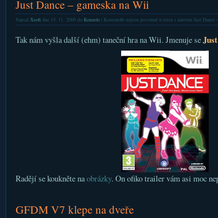
Just Dance – gameska na Wii
Napsal
Xsoft
dne 15. 11. 2009 do
Konzole
|
Komentáře nejsou povolené
u textu s názvem Just Dance 
Just
Tak nám vyšla další (ehm) taneční hra na Wii. Jmenuje se
Radějí se koukněte na
obrázky
. On ofiko trailer vám asi moc ne
GFDM V7 klepe na dveře