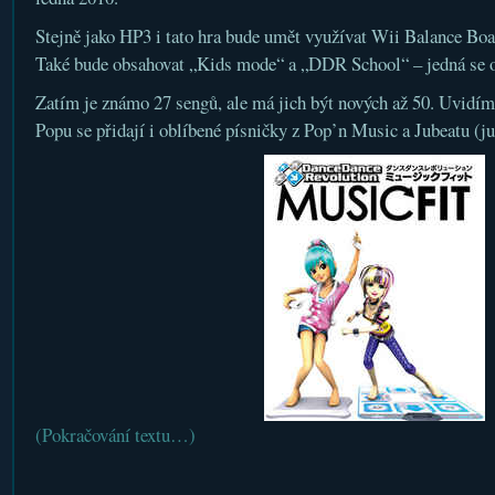
Stejně jako HP3 i tato hra bude umět využívat Wii Balance Boa
Také bude obsahovat „Kids mode“ a „DDR School“ – jedná se 
Zatím je známo 27 sengů, ale má jich být nových až 50. Uvidím
Popu se přidají i oblíbené písničky z Pop’n Music a Jubeatu (ju
(Pokračování textu…)