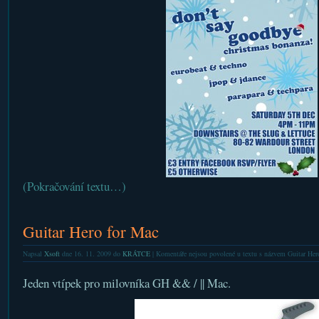
(Pokračování textu…)
Guitar Hero for Mac
Napsal
Xsoft
dne 16. 11. 2009 do
KRÁTCE
|
Komentáře nejsou povolené
u textu s názvem Guitar Her
Jeden vtípek pro milovníka GH && / || Mac.