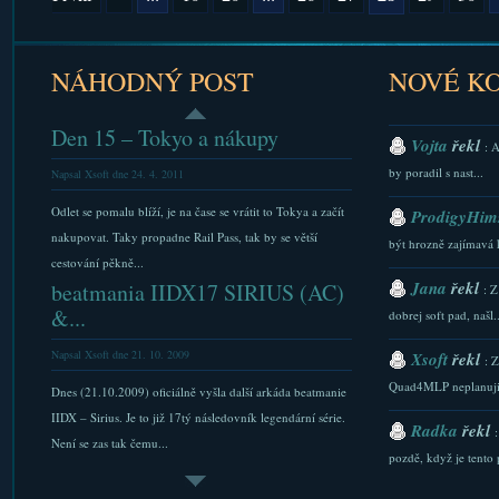
NÁHODNÝ POST
NOVÉ K
Den 15 – Tokyo a nákupy
Vojta
řekl
: 
by poradil s nast...
Napsal Xsoft dne 24. 4. 2011
Odlet se pomalu blíží, je na čase se vrátit to Tokya a začít
ProdigyHims
nakupovat. Taky propadne Rail Pass, tak by se větší
být hrozně zajímavá 
cestování pěkně...
Jana
řekl
beatmania IIDX17 SIRIUS (AC)
: Z
&...
dobrej soft pad, našl..
Napsal Xsoft dne 21. 10. 2009
Xsoft
řekl
: 
Quad4MLP neplanuji.
Dnes (21.10.2009) oficiálně vyšla další arkáda beatmanie
IIDX – Sirius. Je to již 17tý následovník legendární série.
Radka
řekl
Není se zas tak čemu...
pozdě, když je tento p
DDR S na Androida