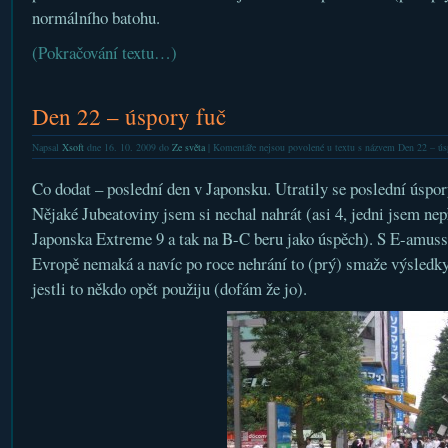
normálního batohu.
(Pokračování textu…)
Den 22 – úspory fuč
Napsal
Xsoft
dne 16. 10. 2009 do
Ze světa
|
Komentáře nejsou povolené
u textu s názvem Den 22 – ús
Co dodat – poslední den v Japonsku. Utratily se poslední úspory
Nějaké Jubeatoviny jsem si nechal nahrát (asi 4, jedni jsem nepř
Japonska Extreme 9 a tak na B-C beru jako úspěch). S E-amus
Evropě nemaká a navíc po roce nehrání to (prý) smaže výsledky.
jestli to někdo opět použiju (dofám že jo).