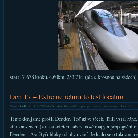
stats: 7 678 kroků, 4.60km, 253.7 kJ (ale s krosnou na zádech)
Den 17 – Extreme return to test location
Napsal
Xsoft
dne 14. 9. 2009 do
Ze světa
|
Komentáře nejsou povolené
u textu s názvem Den 17 – Extre
Tento den jsme prošli Denden. Teď už ve třech. Trill vstal ráno,
shinkansenem (a na stanicích nabere nové mapy a propagační ma
Dendenu. Asi čtyři bloky od ubytování. Jednalo se o takovou me