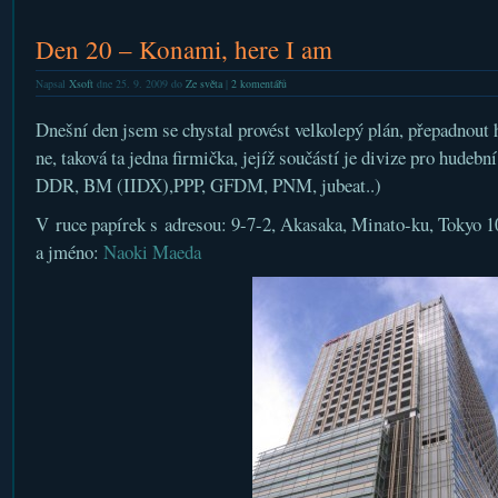
Den 20 – Konami, here I am
Napsal
Xsoft
dne 25. 9. 2009 do
Ze světa
|
2 komentářů
Dnešní den jsem se chystal provést velkolepý plán, přepadnout 
ne, taková ta jedna firmička, jejíž součástí je divize pro hude
DDR, BM (IIDX),PPP, GFDM, PNM, jubeat..)
V ruce papírek s adresou: 9-7-2, Akasaka, Minato-ku, Tokyo 1
a jméno:
Naoki Maeda