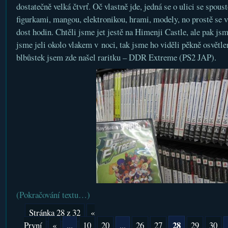
dostatečně velká čtvrť. Oč vlastně jde, jedná se o ulici se spou
figurkami, mangou, elektronikou, hrami, modely, no prostě se v
dost hodin. Chtěli jsme jet jestě na Himenji Castle, ale pak jsme
jsme jeli okolo vlakem v noci, tak jsme ho viděli pěkně osvět
blbůstek jsem zde našel raritku – DDR Extreme (PS2 JAP).
(Pokračování textu…)
Stránka 28 z 32
«
28
První
«
...
10
20
...
26
27
29
30