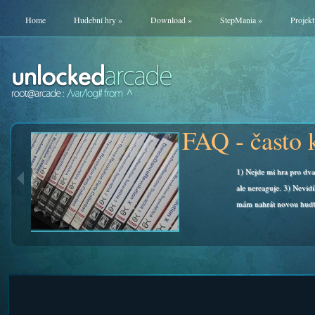
Home
Hudební hry
»
Download
»
StepMania
»
Projekt
FAQ - často kladené otázky
Odpově
1) Nejde mi hra pro dva hráče. 2) Připojili jsme podložku,
najdete
ale nereaguje. 3) Nevidím menu a hlavní nabídku. 4) Kam
FAQ
mám nahrát novou hudbu?