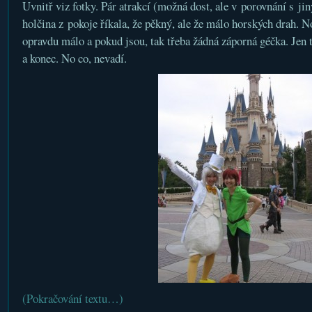
Uvnitř viz fotky. Pár atrakcí (možná dost, ale v porovnání s ji
holčina z pokoje říkala, že pěkný, ale že málo horských drah. No
opravdu málo a pokud jsou, tak třeba žádná záporná géčka. Jen t
a konec. No co, nevadí.
(Pokračování textu…)