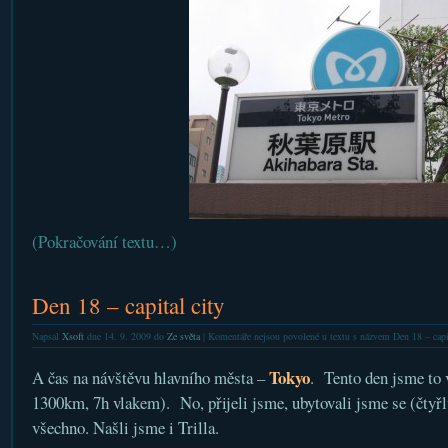
(Pokračování textu…)
Den 18 – capital city
Napsal
Xsoft
dne 14. 9. 2009 do
Ze světa
|
Komentáře nejsou povolené
u textu s názvem Den 18 – capit
Tokyo
A čas na návštěvu hlavního města –
. Tento den jsme to 
1300km, 7h vlakem). No, přijeli jsme, ubytovali jsme se (čtyř
všechno. Našli jsme i Trilla.