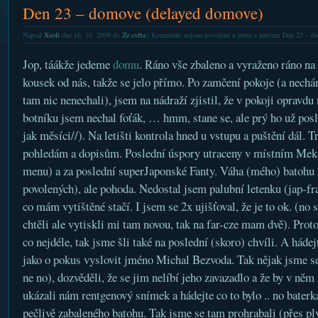
Den 23 – domove (delayed domove)
Napsal
Xsoft
dne 16. 10. 2009 do
Ze světa
|
Komentáře nejsou povolené
u textu s názvem Den 23 – d
Jop, táákže jedeme
domu
. Ráno vše zbaleno a vyraženo ráno na 
kousek od nás, takže se jelo přímo. Po zamčení pokoje (a nechán
tam nic nenechali), jsem na nádraží zjistil, že v pokoji opravdu 
botníku jsem nechal foťák, … hmm, stane se, ale prý ho už poslal
jak měsíci//). Na letišti kontrola hned u vstupu a puštění dál. 
pohledám a dopisům. Poslední úspory utraceny v místním Meku
menu) a za poslední superJaponské Fanty. Váha (mého) batohu 
povolených), ale pohoda. Nedostal jsem palubní letenku (jap-fra
co mám vytištěné stačí. I jsem se 2x ujišťoval, že je to ok. (no
chtěli ale vytiskli mi tam novou, tak na far-cze mam dvě). Prot
co nejdéle, tak jsme šli také na poslední (skoro) chvíli. A hádejt
jako o pokus vyslovit jméno Michal Bezvoda. Tak nějak jsme se
ne no), dozvěděli, že se jim nelíbí jeho zavazadlo a že by v ně
ukázali nám rentgenový snímek a hádejte co to bylo .. no baterk
pečlivě zabaleného batohu. Tak jsme se tam prohrabali (přes plyš