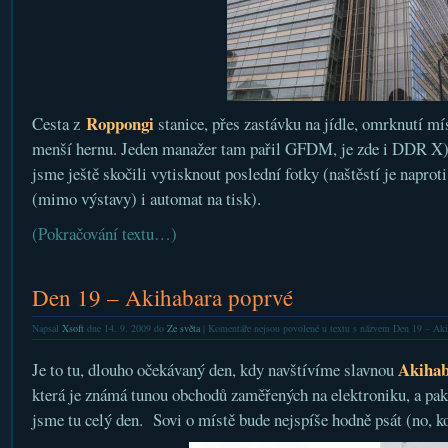
Roppongi
Cesta z
stanice, přes zastávku na jídle, omrknutí mí
menší hernu. Jeden manažer tam pařil GFDM, je zde i DDR X
jsme ještě skočili vytisknout poslední fotky (naštěstí je naprot
(mimo výstavy) i automat na tisk).
(Pokračování textu…)
Den 19 – Akihabara poprvé
Napsal
Xsoft
dne 14. 9. 2009 do
Ze světa
|
Komentáře nejsou povolené
u textu s názvem Den 19 – Aki
Akiha
Je to tu, dlouho očekávaný den, kdy navštívíme slavnou
která je známá tunou obchodů zaměřených na elektroniku, a pak 
jsme tu celý den. Sovi o místě bude nejspíše hodně psát (no, k