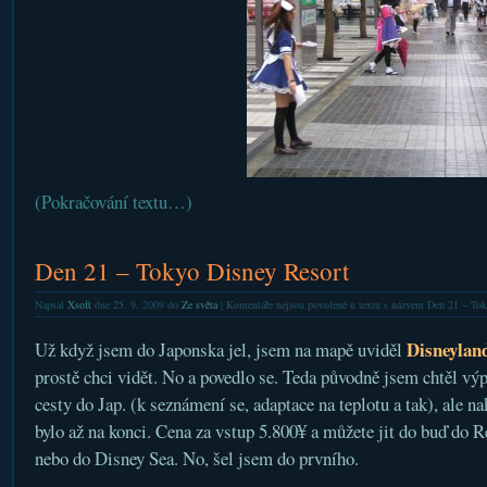
(Pokračování textu…)
Den 21 – Tokyo Disney Resort
Napsal
Xsoft
dne 25. 9. 2009 do
Ze světa
|
Komentáře nejsou povolené
u textu s názvem Den 21 – Tok
Disneylan
Už když jsem do Japonska jel, jsem na mapě uviděl
prostě chci vidět. No a povedlo se. Teda původně jsem chtěl vý
cesty do Jap. (k seznámení se, adaptace na teplotu a tak), ale n
bylo až na konci. Cena za vstup 5.800¥ a můžete jit do buď do R
nebo do Disney Sea. No, šel jsem do prvního.