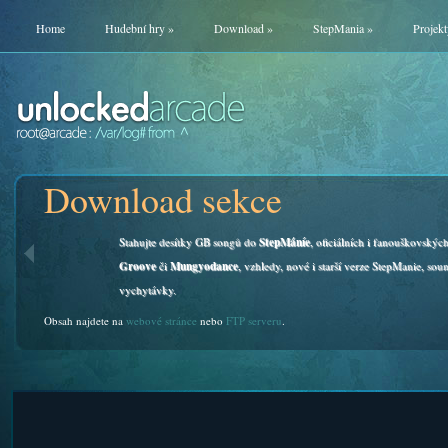
Home
Hudební hry
»
Download
»
StepMania
»
Projekt
Download sekce
Stahujte desítky GB songů do
StepMáníe
, oficiálních i fanouškovskýc
Groove
či
Mungyodance
, vzhledy, nové i starší verze StepManie, soun
vychytávky.
Obsah najdete na
webové stránce
nebo
FTP serveru
.