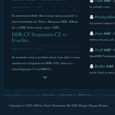
Vojta
řekl
: 
by poradil s nast...
Napsal Xsoft dne 23. 3. 2011
Na hudební hru Reflec Beat existuje spousta písniček i z
ProdigyHims
jiných hudebních her. Třeba z Beatmanie IIDX, JuBeatu
být hrozně zajímavá 
ale i z DDR. Elisha (hard), znáte z IIDX...
Jana
řekl
DDR.CZ Stepmania CZ vs
: Z
EverSte...
dobrej soft pad, našl..
Napsal Xsoft dne 7. 4. 2010
Xsoft
řekl
: 
Quad4MLP neplanuji.
Na tuzemské scéně se poslední dobou často mluví o dvou
simulátorech čtyřpanelovek DDR a ITG. Jedné se o: –
Radka
řekl
čskou Stepmánii 3.9 od DDR.CZ...
pozdě, když je tento p
Den 12 – Iwakuni, Kintai...
Xsoft
řekl
: 
Napsal Xsoft dne 17. 5. 2012
stazeni a Downlaod...
Sbohem Nagoyo a suer ryokane. Míříme přes Osaku do
Trocha historie:
Informační stránky
DDR Portál v1
|
DDR Portál v2
|
DDR Portál v3
na v4 se právě nachá
Xsoft
řekl
Hiroshimy. Než jsme definitivě odjeli, zašli jsme na
: 
maglev vlášek. Teda na vlak lítající na...
FAQ. Do nastaveni se l
Copyright (c) 2003-2009 by
Xsoft
| Translation:
By N2H
| Design:
Elegant Themes
| Pla
beatmania iidx18 – scree...