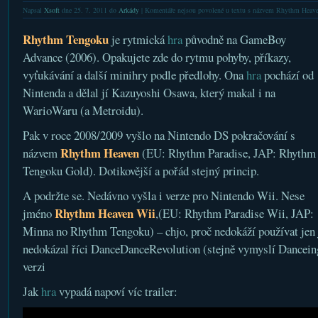
Napsal
Xsoft
dne 25. 7. 2011 do
Arkády
|
Komentáře nejsou povolené
u textu s názvem Rhythm Heave
Rhythm Tengoku
je rytmická
hra
původně na GameBoy
Advance (2006). Opakujete zde do rytmu pohyby, příkazy,
vyťukávání a další minihry podle předlohy. Ona
hra
pochází od
Nintenda a dělal jí Kazuyoshi Osawa, který makal i na
WarioWaru (a Metroidu).
Pak v roce 2008/2009 vyšlo na Nintendo DS pokračování s
Rhythm Heaven
názvem
(EU: Rhythm Paradise, JAP: Rhythm
Tengoku Gold). Dotikovější a pořád stejný princip.
A podržte se. Nedávno vyšla i verze pro Nintendo Wii. Nese
Rhythm Heaven Wii
jméno
,(EU: Rhythm Paradise Wii, JAP:
Minna no Rhythm Tengoku) – chjo, proč nedokáží používat jen 
nedokázal říci DanceDanceRevolution (stejně vymyslí Dancei
verzi
Jak
hra
vypadá napoví víc trailer: