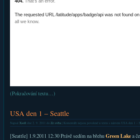
(Pokračování textu…)
USA den 1 – Seattle
Napsal
Xsoft
dne 2. 9. 2011 do
Ze světa
|
Komentáře nejsou povolené
u textu s názvem USA den 1 – S
Green Lake
[Seattle] 1.9.2011 12:30 Právě sedím na břehu
a če