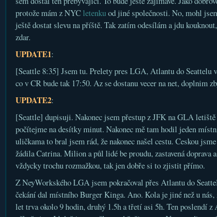
sem dostal ten přebývající. To bude ještě zajímavé. Jako dobrov
protože mám z NYC
letenku
od jiné společnosti. No, mohl jsem
ještě dostat slevu na příště. Tak zatím odesílám a jdu kouknout
zdar.
UPDATE1
:
[Seattle 8:35] Jsem tu. Prelety pres LGA, Atlantu do Seattel
co v CR bude tak 17:50. Az se dostanu vecer na net, doplnim z
UPDATE2
:
[Seattle] dupisuji. Nakonec jsem přestup z JFK na GLA letiště st
počítejme na desítky minut. Nakonec mě tam hodil jeden místní
uličkama to bral jsem rád, že nakonec našel cestu. Ceskou jsme 
žádila Catrina. Milion a půl lidé be proudu, zastavená doprava 
vždycky trochu rozmažkou, tak jen dobře si to zjistit přímo.
Z NeyWorkského LGA jsem pokračoval přes Atlantu do Seattel
čekání dal místního Burger Kinga. Ano. Kola je jiné než u nás,
let trva okolo 9 hodin, druhý 1.5h a třetí asi 5h. Ten poslendí z 