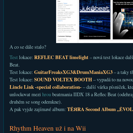
A co se dále stalo?
REFLEC BEAT limelight
Test
lokace:
– nová test lokace dalš
Beat.
GuitarFreaksXG3&DrumManiaXG3
Test lokace:
– a taky t
SOUND VOLTEX BOOTH
Test lokace:
– vypadá to na novo
Lincle Link -special collaboration-
– další várka písniček, kt
unlockovat mezi
hrou
beatmania IIDX 18 a Reflec Beat (odehraj
druhém se song odemkne).
TЁЯRA Second Album „ЁVO
A pak vyjde zajímavé album:
Rhythm Heaven už i na Wii