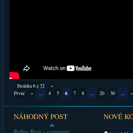
Stránka 6 z 32
«
6
První
«
...
4
5
7
8
...
20
30
...
»
NÁHODNÝ POST
NOVÉ K
Reflec Beat – crossover ...