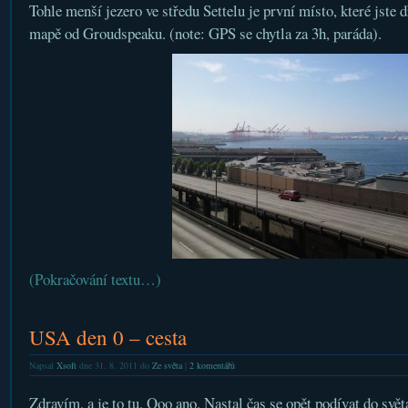
Tohle menší jezero ve středu Settelu je první místo, které jste 
mapě od Groudspeaku. (note: GPS se chytla za 3h, paráda).
(Pokračování textu…)
USA den 0 – cesta
Napsal
Xsoft
dne 31. 8. 2011 do
Ze světa
|
2 komentářů
Zdravím, a je to tu. Ooo ano. Nastal čas se opět podívat do svět