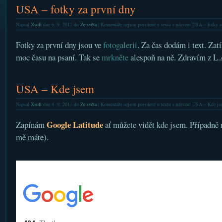
USA – fotky za první dny
Napsal
Xsoft
dne 6. 9. 2011 do
Ze světa
|
Komentáře nejsou povolené
u textu s názvem USA – fotky z
Fotky za první dny jsou ve
fotogalerii
. Za čas dodám i text. Zat
moc času na psaní. Tak se
mrkněte
alespoň na ně. Zdravím z L.
USA – Kde jsem
Napsal
Xsoft
dne 4. 9. 2011 do
Ze světa
|
Komentáře nejsou povolené
u textu s názvem USA – Kde js
Google Latitude
Zapínám
ať můžete vidět kde jsem. Případně 
mě máte).