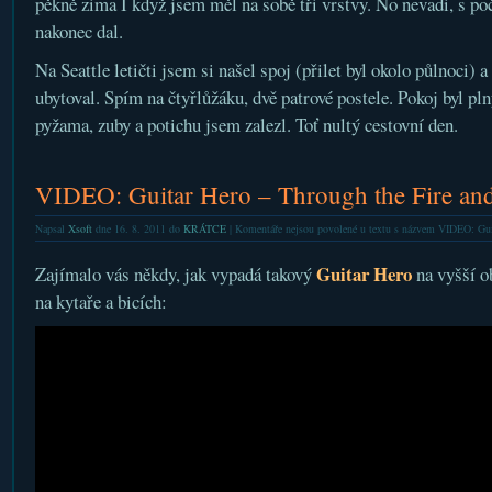
pěkně zima I když jsem měl na sobě tři vrstvy. No nevadi, s p
nakonec dal.
Na Seattle letičti jsem si našel spoj (přilet byl okolo půlnoci) 
ubytoval. Spím na čtyřlůžáku, dvě patrové postele. Pokoj byl pln
pyžama, zuby a potichu jsem zalezl. Toť nultý cestovní den.
VIDEO: Guitar Hero – Through the Fire an
Napsal
Xsoft
dne 16. 8. 2011 do
KRÁTCE
|
Komentáře nejsou povolené
u textu s názvem VIDEO: Guit
Guitar Hero
Zajímalo vás někdy, jak vypadá takový
na vyšší o
na kytaře a bicích: