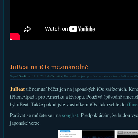
JuBeat na iOs mezinárodně
Napsal
Xsoft
dne 11. 8. 2011 do
Ze světa
|
Komentáře nejsou povolené
u textu s názvem JuBeat na iO
JuBeat
už nemusí běžet jen na japonských iOs zařízeních. Kon
iPhone/Ipad i pro Ameriku a Evropu. Používá (původně americ
byl uBeat. Takže pokud jste vlastníkem iOs, tak rychle do
iTune
Podívat se můžete se i na
songlist
. Předpokládám, že budou vyc
japonské verze.