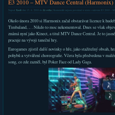
E3 2010 – MTV Dance Central (Harmonix)
Napsal
Xsoft
dne 15. 6. 2010 do
Ze světa
|
Komentáře nejsou povolené
u textu s názvem E3 2010 – M
Okolo února 2010 si Harmonix začal obstarávat licence k hude
Timbaland, .. . Nikdo to moc nekomentoval. Dnes se však obje
známá nyní jako Kinect, a titul MTV Dance Central. Je to jasn
pracuje na vývoji taneční hry.
Eurogames zjistil další novinky o hře, jako stažitelný obsah, h
pohybů a vytváření choreografie. Včera byla předvedena v mal
song, co zde zazněl, byl Poker Face od Lady Gaga.