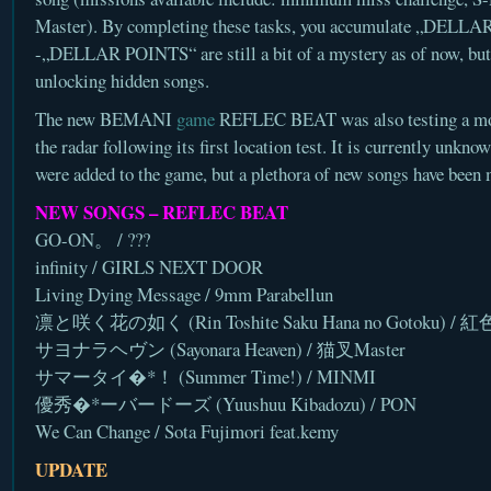
Master). By completing these tasks, you accumulate „DELL
-„DELLAR POINTS“ are still a bit of a mystery as of now, but 
unlocking hidden songs.
The new BEMANI
game
REFLEC BEAT was also testing a mont
the radar following its first location test. It is currently unkn
were added to the game, but a plethora of new songs have been m
NEW SONGS – REFLEC BEAT
GO-ON。 / ???
infinity / GIRLS NEXT DOOR
Living Dying Message / 9mm Parabellun
凛と咲く花の如く (Rin Toshite Saku Hana no Gotoku) 
サヨナラヘヴン (Sayonara Heaven) / 猫叉Master
サマータイ�*！ (Summer Time!) / MINMI
優秀�*ーバードーズ (Yuushuu Kibadozu) / PON
We Can Change / Sota Fujimori feat.kemy
UPDATE