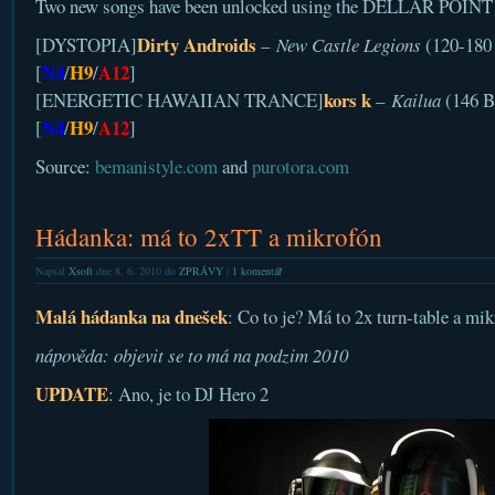
Two new songs have been unlocked using the DELLAR POINT s
Dirty Androids
[DYSTOPIA]
–
New Castle Legions
(120-180
N4
H9
A12
[
/
/
]
kors k
[ENERGETIC HAWAIIAN TRANCE]
–
Kailua
(146 B
N4
H9
A12
[
/
/
]
Source:
bemanistyle.com
and
purotora.com
Hádanka: má to 2xTT a mikrofón
Napsal
Xsoft
dne 8. 6. 2010 do
ZPRÁVY
|
1 komentář
Malá hádanka na dnešek
: Co to je? Má to 2x turn-table a mik
nápověda: objevit se to má na podzim 2010
UPDATE
: Ano, je to DJ Hero 2