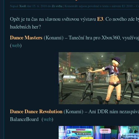
Napsal
Xsoft
dne 15. 6. 2010 do
Ze světa
|
Komentáře nejsou povolené
u textu s názvem E3 2010 – Co
E3
Opět je tu čas na slavnou světovou výstavu
. Co nového zde b
hudebních her?
Dance Masters
(Konami) – Taneční hra pro Xbox360, využíva
(
web
)
Dance Dance Revolution
(Konami) – Ani DDR nám nezaspává 
BalanceBoard (
web
)