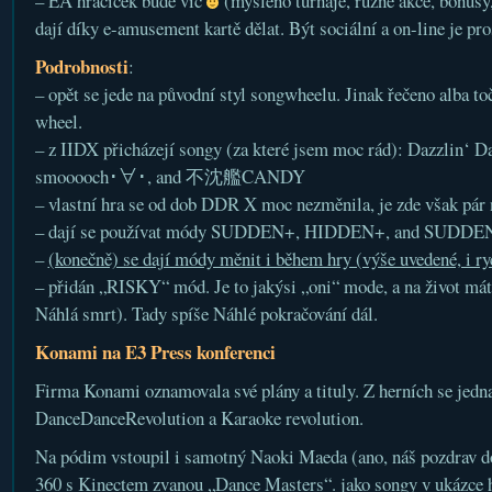
– EA hračiček bude víc
(myšleno turnaje, různé akce, bonusy,
dají díky e-amusement kartě dělat. Být sociální a on-line je pr
Podrobnosti
:
– opět se jede na původní styl songwheelu. Jinak řečeno alba toč
wheel.
– z IIDX přicházejí songy (za které jsem moc rád): Dazzlin‘ D
smooooch･∀･, and 不沈艦CANDY
– vlastní hra se od dob DDR X moc nezměnila, je zde však pár 
– dají se používat módy SUDDEN+, HIDDEN+, and SUDDE
–
(konečně) se dají módy měnit i během hry (výše uvedené, i ry
– přidán „RISKY“ mód. Je to jakýsi „oni“ mode, a na život máte
Náhlá smrt). Tady spíše Náhlé pokračování dál.
Konami na E3 Press konferenci
Firma Konami oznamovala své plány a tituly. Z herních se jedna
DanceDanceRevolution a Karaoke revolution.
Na pódim vstoupil i samotný Naoki Maeda (ano, náš pozdrav do
360 s Kinectem zvanou „Dance Masters“. jako songy v ukázce h