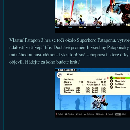
Vlastní Patapon 3 hra se točí okolo Superhero Pataponu, vytvo
údálostí v dřívější hře. Duchávé proměnili všechny Patapoňáky
má náhodou hustodémonskykrutopřísné schopnosti, které díky
objevil. Hádejte za koho budete hrát?