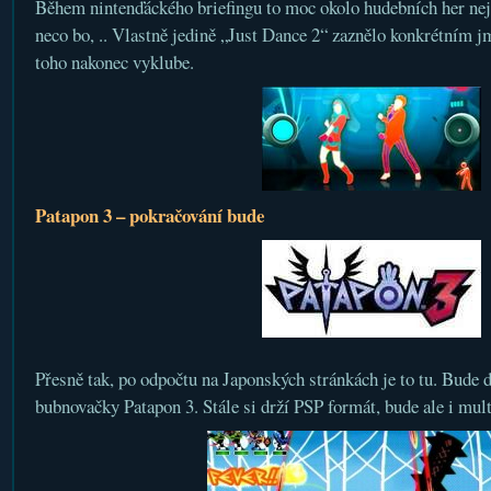
Během nintenďáckého briefingu to moc okolo hudebních her neje
neco bo, .. Vlastně jedině „Just Dance 2“ zaznělo konkrétním j
toho nakonec vyklube.
Patapon 3 – pokračování bude
Přesně tak, po odpočtu na Japonských stránkách je to tu. Bude 
bubnovačky Patapon 3. Stále si drží PSP formát, bude ale i mult