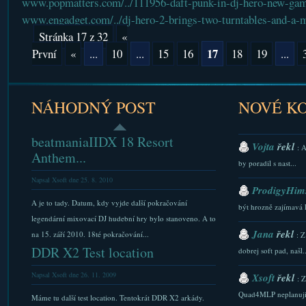
www.popmatters.com/../111956-daft-punk-in-dj-hero-new-gam
www.engadget.com/../dj-hero-2-brings-two-turntables-and-a-m
Stránka 17 z 32
«
17
První
«
...
10
...
15
16
18
19
...
NÁHODNÝ POST
NOVÉ K
beatmaniaIIDX 18 Resort
Vojta
řekl
: 
Anthem...
by poradil s nast...
Napsal Xsoft dne 25. 8. 2010
ProdigyHims
A je to tady. Datum, kdy vyjde další pokračování
být hrozně zajímavá 
legendární mixovací DJ hudební hry bylo stanoveno. A to
Jana
řekl
na 15. září 2010. 18té pokračování...
: Z
DDR X2 Test location
dobrej soft pad, našl..
Napsal Xsoft dne 26. 11. 2009
Xsoft
řekl
: 
Quad4MLP neplanuji.
Máme tu další test location. Tentokrát DDR X2 arkády.