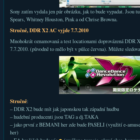
Sony zatím vydala jen pár obrázku, jak to bude vypadat. Jsou tu
Spears, Whitney Houston, Pink a od Chrise Browna.
Stručně, DDR X2 AC vyjde 7.7.2010
Mnohokrát oznamovaná a test locationami doprovázená DDR X2
7.7.2010. (původně to mělo být v půlce června). Můžete sledov
Stručně
:
– DDR X2 bude mít jak japonskou tak západní hudbu
– hudební producenti jsou TAG a dj.TAKA
– jako první z BEMANI her zde bude PASELI (využití e-amusem
her)