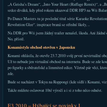
„A Geisha’s Dream“, „Into Your Heart (Ruffage Remix)“, a „Br
srdce diváků, kdy před rokem ukazoval DDR HP3 na Wii Balan
Po Dance Masters tu je poslední titul série Karaoke Revolutio
Revolution Glee“. inspirace braná se střední školy, ..
Na DDR pro Wii jsem žádný trailer nenašel, škoda. Ani žádné
No, přístě.
Konamistyle obchod otevřen v Japonsku
Konami ohlásila, že otevře 23.7.2010 svůj první nevirtuální ob
Už to nebude jen virtuální obchod na internetu. Bude se zde k
po figurky a sběratelské a limmited edice. Včetně pár věci, kte
zde.
Bude se nacházet v Tokyu na Roppongi (kde sídlí i Konami, vi
Takže můžete oslavovat 10té výročí a i si z toho něco odnést.
E3 2010 – Hýbající se novinky I.