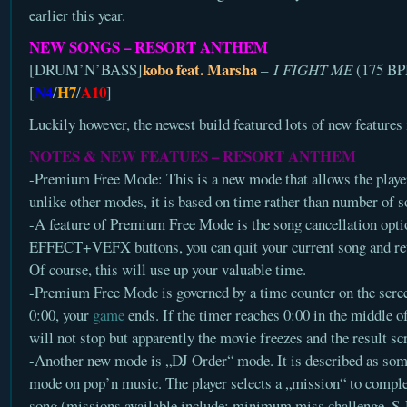
earlier this year.
NEW SONGS – RESORT ANTHEM
kobo feat. Marsha
[DRUM’N’BASS]
–
I FIGHT ME
(175 BP
N4
H7
A10
[
/
/
]
Luckily however, the newest build featured lots of new features
NOTES & NEW FEATUES – RESORT ANTHEM
-Premium Free Mode: This is a new mode that allows the playe
unlike other modes, it is based on time rather than number of s
-A feature of Premium Free Mode is the song cancellation opti
EFFECT+VEFX buttons, you can quit your current song and retu
Of course, this will use up your valuable time.
-Premium Free Mode is governed by a time counter on the scre
0:00, your
game
ends. If the timer reaches 0:00 in the middle o
will not stop but apparently the movie freezes and the result sc
-Another new mode is „DJ Order“ mode. It is described as som
mode on pop’n music. The player selects a „mission“ to comple
song (missions available include: minimum miss challenge, S