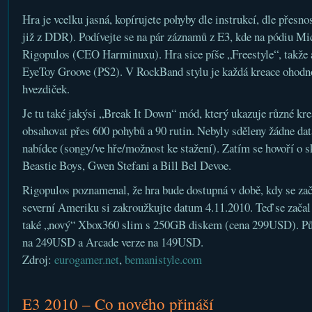
Hra je vcelku jasná, kopírujete pohyby dle instrukcí, dle přesnos
již z DDR). Podívejte se na pár záznamů z E3, kde na pódiu Mi
Rigopulos (CEO Harminuxu). Hra sice píše „Freestyle“, takže a
EyeToy Groove (PS2). V RockBand stylu je každá kreace ohodno
hvezdiček.
Je tu také jakýsi „Break It Down“ mód, který ukazuje různé kre
obsahovat přes 600 pohybů a 90 rutin. Nebyly sděleny žádne dat
nabídce (songy/ve hře/možnost ke stažení). Zatím se hovoří o 
Beastie Boys, Gwen Stefani a Bill Bel Devoe.
Rigopulos poznamenal, že hra bude dostupná v době, kdy se zač
severní Ameriku si zakroužkujte datum 4.11.2010. Teď se začal 
také „nový“ Xbox360 slim s 250GB diskem (cena 299USD). Pů
na 249USD a Arcade verze na 149USD.
Zdroj:
eurogamer.net
,
bemanistyle.com
E3 2010 – Co nového přináší