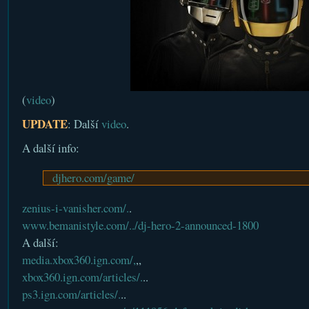
(
video
)
UPDATE
: Další
video
.
A další info:
djhero.com/game/
zenius-i-vanisher.com/.
.
www.bemanistyle.com/../dj-hero-2-announced-1800
A další:
media.xbox360.ign.com/,
,,
xbox360.ign.com/articles/.
..
ps3.ign.com/articles/.
..