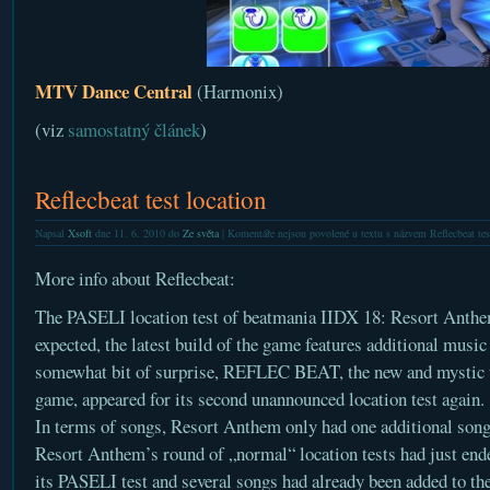
MTV Dance Central
(Harmonix)
(viz
samostatný článek
)
Reflecbeat test location
Napsal
Xsoft
dne 11. 6. 2010 do
Ze světa
|
Komentáře nejsou povolené
u textu s názvem Reflecbeat tes
More info about Reflecbeat:
The PASELI location test of beatmania IIDX 18: Resort Anthem
expected, the latest build of the game features additional music
somewhat bit of surprise, REFLEC BEAT, the new and mysti
game, appeared for its second unannounced location test again.
In terms of songs, Resort Anthem only had one additional song.
Resort Anthem’s round of „normal“ location tests had just end
its PASELI test and several songs had already been added to the 