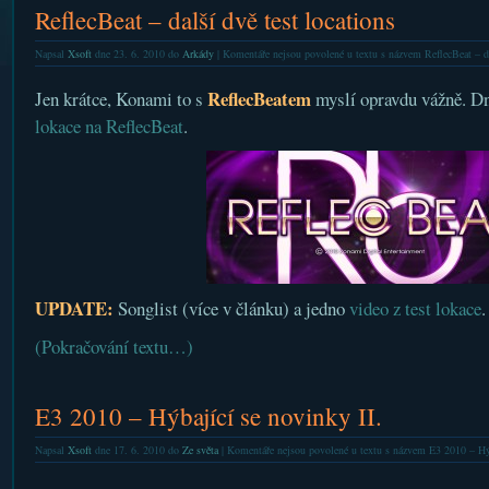
ReflecBeat – další dvě test locations
Napsal
Xsoft
dne 23. 6. 2010 do
Arkády
|
Komentáře nejsou povolené
u textu s názvem ReflecBeat – da
ReflecBeatem
Jen krátce, Konami to s
myslí opravdu vážně. D
lokace na ReflecBeat
.
UPDATE:
Songlist (více v článku) a jedno
video z test lokace
.
(Pokračování textu…)
E3 2010 – Hýbající se novinky II.
Napsal
Xsoft
dne 17. 6. 2010 do
Ze světa
|
Komentáře nejsou povolené
u textu s názvem E3 2010 – Hýb