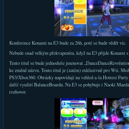
Konference Konami na E3 bude za 26h, poté se bude vědět víc.
Nebude snad velkým překvapením, když na E3 přijde Konami s
Tento titul se bude jednoduše jmenovat „DanceDanceRevolution“
ke změně názvu. Tento titul je (zatím) exkluzivně pro Wii. Mož
PS3/Xbox360. Obrázky napovídají na vzhled a-la Hottest Party
další využití BalanceBoardu. Na E3 se pohybuje i Naoki Maeda
rozhovor.