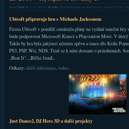
Napsal
Xsoft
dne 17. 6. 2010 do
Ze světa
|
Komentáře nejsou povolené
u textu s názvem E3 2010 – Hýb
Ubisoft připravuje hru s Michaele Jacksonem
Firma Ubisoft v pondělí oznámila plány na vydání taneční hr
bude podporovat Microsoft Kinect a Playstation Move. V úterý z
Takže by hra byla jakýmsi učením zpěvu a tance dle Krále Popu
PS3, PSP, Wii, NDS. Titul se k nám dostane o prázdninách. So
„Beat It“, „Billie JeanL.
Odkazy:
další informace
,
video
.
Just Dance2, DJ Hero 3D a další projekty