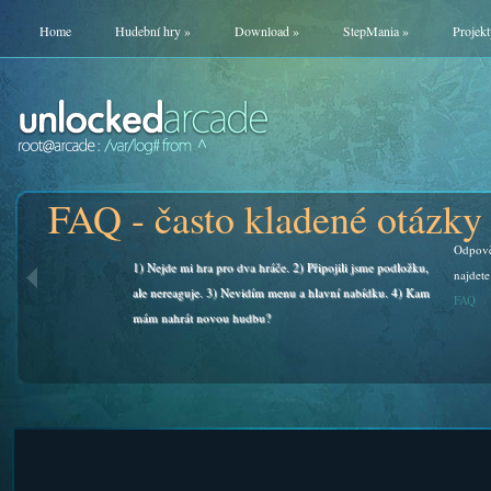
Home
Hudební hry
»
Download
»
StepMania
»
Projekt
FAQ - často kladené otázky
Odpově
1) Nejde mi hra pro dva hráče. 2) Připojili jsme podložku,
najdete
ale nereaguje. 3) Nevidím menu a hlavní nabídku. 4) Kam
FAQ
mám nahrát novou hudbu?